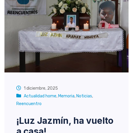
1 diciembre, 2025
Actualidad home
,
Memoria
,
Noticias
,
Reencuentro
¡Luz Jazmín, ha vuelto
a casa!